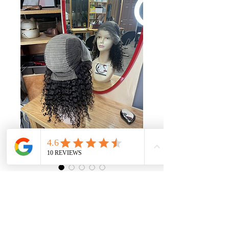
HD Human hair
wigs
 US$350.00 
一
US$315.00
促
般
銷
增值税 未含